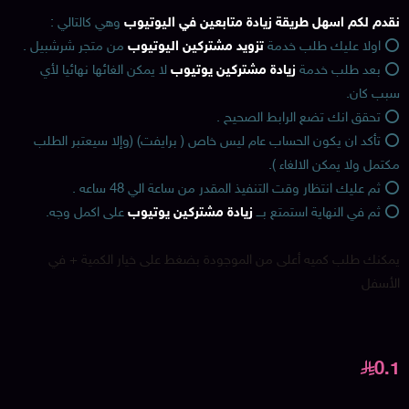
نقدم لكم اسهل طريقة زيادة متابعين في اليوتيوب
وهي كالتالي :
⭕️ اولا عليك طلب خدمة
تزويد مشتركين اليوتيوب
من متجر شرشبيل .
⭕️ بعد طلب خدمة
زيادة مشتركين يوتيوب
لا يمكن الغائها نهائيا لأي
سبب كان.
⭕️ تحقق انك تضع الرابط الصحيح .
⭕️ تأكد ان يكون الحساب عام ليس خاص ( برايفت) (وإلا سيعتبر الطلب
مكتمل ولا يمكن الالغاء ).
⭕️ ثم عليك انتظار وقت التنفيذ المقدر من ساعة الي 48 ساعه .
⭕️ ثم في النهاية استمتع بـــ
زيادة مشتركين يوتيوب
على اكمل وجه.
يمكنك طلب كميه أعلى من الموجودة بضغط على خيار الكمية + في
الأسفل
0.1